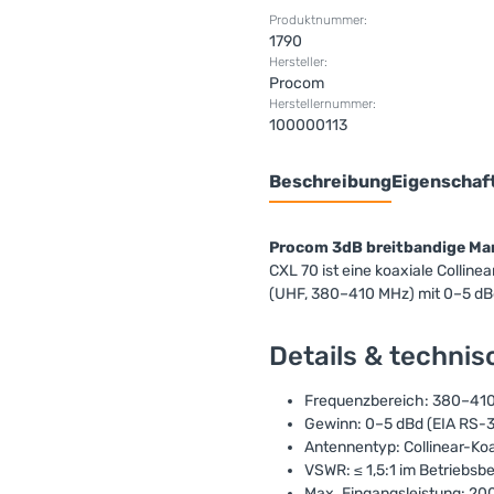
Produktnummer:
1790
Hersteller:
Procom
Herstellernummer:
100000113
Beschreibung
Eigenschaf
Procom 3dB breitbandige Ma
CXL 70 ist eine koaxiale Collin
(UHF, 380–410 MHz) mit 0–5 dB
Details & techni
Frequenzbereich: 380–41
Gewinn: 0–5 dBd (EIA RS-3
Antennentyp: Collinear-Ko
VSWR: ≤ 1,5:1 im Betriebsb
Max. Eingangsleistung: 20