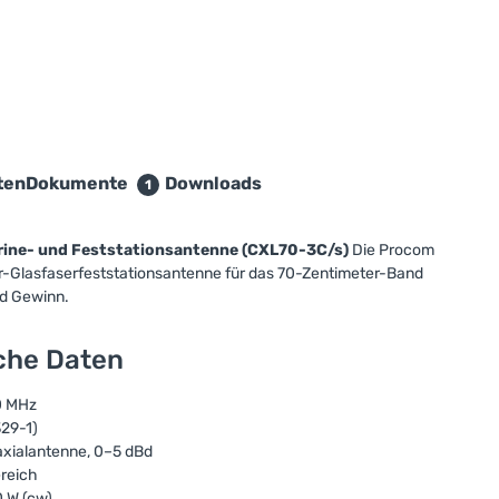
ten
Dokumente
Downloads
1
rine- und Feststationsantenne (CXL70-3C/s)
Die Procom
ear-Glasfaserfeststationsantenne für das 70-Zentimeter-Band
d Gewinn.
sche Daten
0 MHz
29-1)
axialantenne, 0–5 dBd
ereich
0 W (cw)