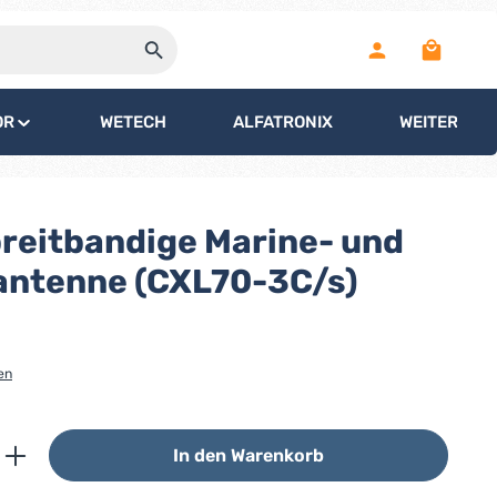
Warenko
OR
WETECH
ALFATRONIX
WEITERE
reitbandige Marine- und
antenne (CXL70-3C/s)
en
ib den gewünschten Wert ein oder benutz
In den Warenkorb