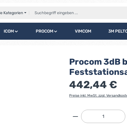
le Kategorien
ICOM
PROCOM
VIMCOM
3M PELT
Procom 3dB b
Feststations
442,44 €
Preise inkl. MwSt. zzgl. Versandkost
Produkt Anzahl: G