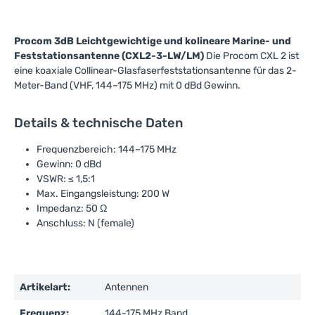
Procom 3dB Leichtgewichtige und kolineare Marine- und
Feststationsantenne (CXL2-3-LW/LM)
Die Procom CXL 2 ist
eine koaxiale Collinear-Glasfaserfeststationsantenne für das 2-
Meter-Band (VHF, 144–175 MHz) mit 0 dBd Gewinn.
Details & technische Daten
Frequenzbereich: 144–175 MHz
Gewinn: 0 dBd
VSWR: ≤ 1,5:1
Max. Eingangsleistung: 200 W
Impedanz: 50 Ω
Anschluss: N (female)
Artikelart:
Antennen
Frequenz:
144-175 MHz Band