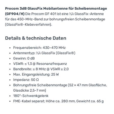
Procom 3dB GlassFix Mobilantenne für Scheibenmontage
(GF904/H)
Die Procom GF 401 ist eine ½λ GlassFix-Antenne
für das 450-MHz-Band zur bohrungsfreien Scheibenmontage
(GlassFix®-Klebeverfahren).
Details & technische Daten
Frequenzbereich: 430–470 MHz
Antennentyp: ½λ GlassFix (GlassFix®)
Gewinn: 0 dB
VSWR: ≤ 1,3 @ Resonanzfrequenz
Bandbreite: ≥ 8 MHz @ VSWR ≤ 2,0
Max. Eingangsleistung: 25 W
Impedanz: 50 Ω
Bohrungsfreie Scheibenmontage (52 × 47 mm Glasfläche,
Glasdicke 2,5–7 mm)
180°-Schwenkgelenk
FME-Kabel separat; Höhe ca. 280 mm, Gewicht ca. 65 g