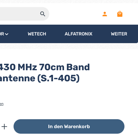
Warenko
OR
WETECH
ALFATRONIX
WEITERE
430 MHz 70cm Band
antenne (S.1-405)
en
ib den gewünschten Wert ein oder benutz
In den Warenkorb