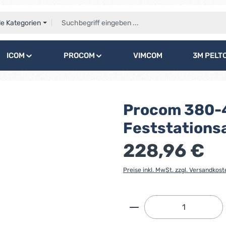
le Kategorien
ICOM
PROCOM
VIMCOM
3M PELT
Procom 380-
Feststations
228,96 €
Preise inkl. MwSt. zzgl. Versandkost
Produkt Anzahl: G