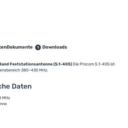
ten
Dokumente
Downloads
1
and Feststationsantenne (S.1-405)
Die Procom S.1-405 ist
quenzbereich 380–430 MHz.
sche Daten
0 MHz
enne