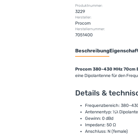
Produktnummer:
3229
Hersteller:
Procom
Herstellernummer:
7051400
Beschreibung
Eigenschaf
Procom 380-430 MHz 70cm B
eine Dipolantenne für den Fre
Details & techni
Frequenzbereich: 380–43
Antennentyp: ½λ Dipolant
Gewinn: 0 dBd
Impedanz: 50 Ω
Anschluss: N (female)