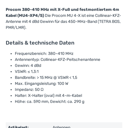
Procom 380-410 MHz mit X-Fuß und festmontiertem 4m
Kabel (MU4-XP4/S)
Die Procom MU 4-X ist eine Collinear-KFZ-
Antenne mit 4 dBd Gewinn für das 450-MHz-Band (TETRA BOS,
PMR/LMR).
Details & technische Daten
Frequenzbereich: 380–410 MHz
Antennentyp: Collinear-KFZ-Peitschenantenne
Gewinn: 4 dBd
VSWR: ≤ 1,3:1
Bandbreite: > 15 MHz @ VSWR < 1,5
Max. Eingangsleistung: 100 W
Impedanz: 50 Ω
Halter: X-Halter (oval) mit 4-m-Kabel
Höhe: ca. 590 mm, Gewicht: ca. 290 g
Artikelart:
Antennen