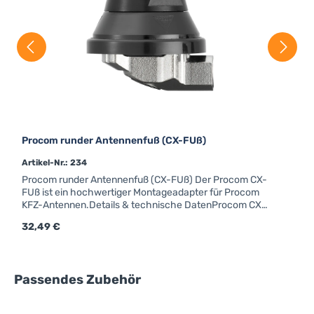
Procom runder Antennenfuß (CX-FUß)
Artikel-Nr.: 234
Procom runder Antennenfuß (CX-FUß) Der Procom CX-
FUß ist ein hochwertiger Montageadapter für Procom
KFZ-Antennen.Details & technische DatenProcom CX-
FUßM6-GewindeForm: rundAnschluss: FMEfür Strahler
Regulärer Preis:
32,49 €
mit Kennzeichen "X"
Produktgalerie überspringen
Passendes Zubehör