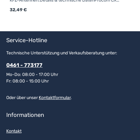
KFZ-Antennen.Details & technische DatenProcom CX-
FUßM6-GewindeForm: rundAnschluss: FMEfür Strahler
Regulärer Preis:
32,49 €
mit Kennzeichen "X"
Service-Hotline
Technische Unterstützung und Verkaufsberatung unter:
0461 - 773177
Mo-Do: 08:00 - 17:00 Uhr
Fr: 08:00 - 15:00 Uhr
Oder über unser
Kontaktformular
.
Informationen
Kontakt