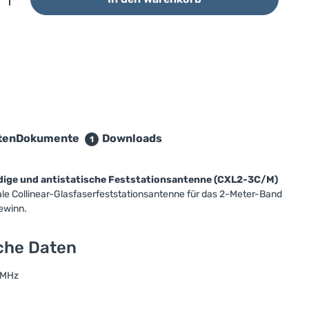
ten
Dokumente
Downloads
1
ndige und antistatische Feststationsantenne (CXL2-3C/M)
ale Collinear-Glasfaserfeststationsantenne für das 2-Meter-Band
ewinn.
sche Daten
 MHz