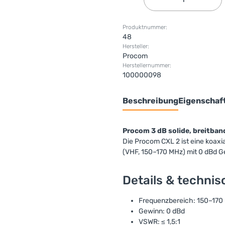
Produktnummer:
48
Hersteller:
Procom
Herstellernummer:
100000098
Beschreibung
Eigenschaf
Procom 3 dB solide, breitba
Die Procom CXL 2 ist eine koaxi
(VHF, 150–170 MHz) mit 0 dBd G
Details & techni
Frequenzbereich: 150–170
Gewinn: 0 dBd
VSWR: ≤ 1,5:1