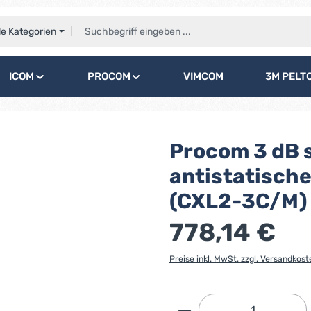
le Kategorien
ICOM
PROCOM
VIMCOM
3M PELT
Procom 3 dB s
antistatisch
(CXL2-3C/M)
778,14 €
Preise inkl. MwSt. zzgl. Versandkost
Produkt Anzahl: G