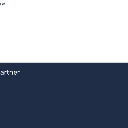
0 W
artner