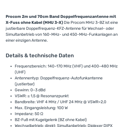
Procom 2m und 70cm Band Doppelfrequenzantenne mit
X-Fuss ohne Kabel (MHU 3-X)
Die Procom MHU 3-BZ ist eine
justierbare Doppelfrequenz-KFZ-Antenne für Wechsel- oder
Simultanbetrieb von 160-MHz- und 450-MHz-Funkanlagen an
einer einzigen Antenne.
Details & technische Daten
Frequenzbereich: 140–170 MHz (VHF) und 400–480 MHz
(UHF)
Antennentyp: Doppelfrequenz-Autofunkantenne
(justierbar)
Gewinn: 0–3 dBd
VSWR: ≤ 1,5 @ Resonanzpunkt
Bandbreite: VHF 4 MHz / UHF 24 MHz @ VSWR=2,0
Max. Eingangsleistung: 100 W
Impedanz: 50 Ω
BZ-Fuß mit Kugelgelenk (BZ ohne Kabel)
Wechselbetrieb: direkt; Simultanbetrieb: Diplexer DIPX