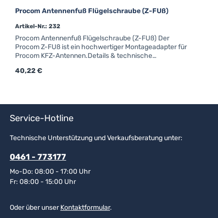
Procom Antennenfuß Flügelschraube (Z-FUß)
Artikel-Nr.: 232
Procom Antennenfuß Flügelschraube (Z-FUß) Der
Procom Z-FUß ist ein hochwertiger Montageadapter für
Procom KFZ-Antennen.Details & technische
DatenProcom Z-FUßGewinde für FlügelschraubeForm:
Regulärer Preis:
40,22 €
rundFarbe: chromAnschluss: FMEfür Strahler mit
Kennzeichen "Z"
Service-Hotline
Technische Unterstützung und Verkaufsberatung unter:
0461 - 773177
Mo-Do: 08:00 - 17:00 Uhr
Fr: 08:00 - 15:00 Uhr
Oder über unser
Kontaktformular
.