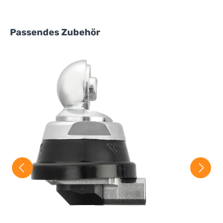
Kennzeichen "Z"
Produktgalerie überspringen
Passendes Zubehör