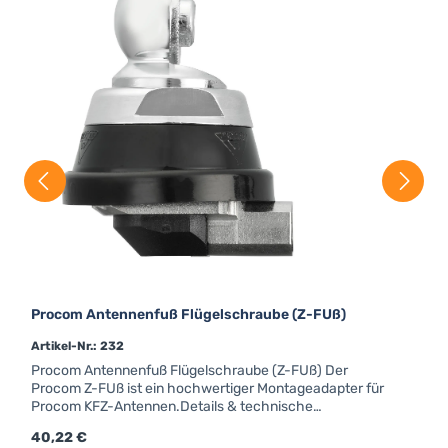
Procom Antennenfuß Flügelschraube (Z-FUß)
Artikel-Nr.: 232
Procom Antennenfuß Flügelschraube (Z-FUß) Der
Procom Z-FUß ist ein hochwertiger Montageadapter für
Procom KFZ-Antennen.Details & technische
DatenProcom Z-FUßGewinde für FlügelschraubeForm:
Regulärer Preis:
40,22 €
rundFarbe: chromAnschluss: FMEfür Strahler mit