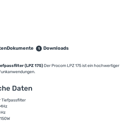
ten
Dokumente
Downloads
1
fpassfilter (LPZ 175)
Der Procom LPZ 175 ist ein hochwertiger
le Funkanwendungen.
sche Daten
Tiefpassfilter
 MHz
GHz
 150W