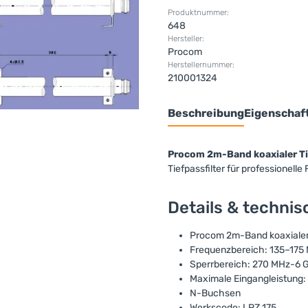
Produktnummer:
648
Hersteller:
Procom
Herstellernummer:
210001324
Beschreibung
Eigenschaf
Procom 2m-Band koaxialer Tie
Tiefpassfilter für professionel
Details & techni
Procom 2m-Band koaxialer 
Frequenzbereich: 135–175
Sperrbereich: 270 MHz-6 
Maximale Eingangleistung:
N-Buchsen
Werkscode: LPZ 175