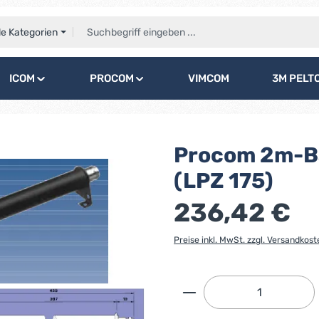
le Kategorien
ICOM
PROCOM
VIMCOM
3M PELT
Procom 2m-Ban
(LPZ 175)
236,42 €
Preise inkl. MwSt. zzgl. Versandkost
Produkt Anzahl: G