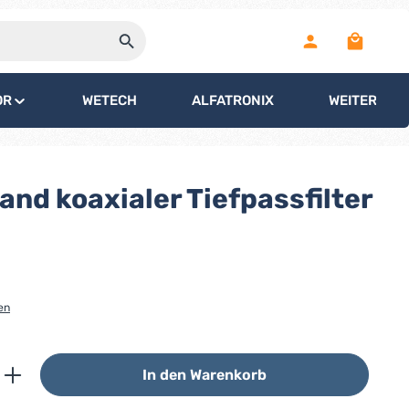
Warenko
OR
WETECH
ALFATRONIX
WEITERE
d koaxialer Tiefpassfilter
en
ib den gewünschten Wert ein oder benutz
In den Warenkorb