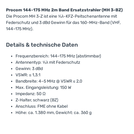
Procom 144-175 MHz 2m Band Ersatzstrahler (MH 3-BZ)
Die Procom MH 3-Z ist eine ⅝λ-KFZ-Peitschenantenne mit
Federschutz und 3 dBd Gewinn für das 160-MHz-Band (VHF,
144–175 MHz).
Details & technische Daten
Frequenzbereich: 144–175 MHz (abstimmbar)
Antennentyp: ⅝λ mit Federschutz
Gewinn: 3 dBd
VSWR: ≤ 1,3:1
Bandbreite: 4–5 MHz @ VSWR ≤ 2,0
Max. Eingangsleistung: 150 W
Impedanz: 50 Ω
Z-Halter, schwarz (BZ)
Anschluss: FME ohne Kabel
Höhe: ca. 1.380 mm, Gewicht: ca. 360 g