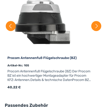
Procom Antennenfuß Flügelschraube (BZ)
Artikel-Nr.: 105
Procom Antennenfuß Flügelschraube (BZ) Der Procom
BZ ist ein hochwertiger Montageadapter für Procom
KFZ-Antennen.Details & technische DatenProcom BZ-
FUßGewinde für FlügelschraubeForm: rundFarbe:
Regulärer Preis:
40,22 €
schwarzAnschluss: FMEfür Strahler mit Kennzeichen
"BZ"
Produktgalerie überspringen
Passendes Zubehör