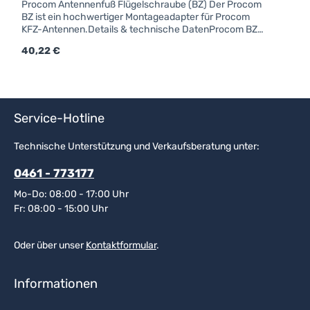
Procom Antennenfuß Flügelschraube (BZ) Der Procom
BZ ist ein hochwertiger Montageadapter für Procom
KFZ-Antennen.Details & technische DatenProcom BZ-
FUßGewinde für FlügelschraubeForm: rundFarbe:
Regulärer Preis:
40,22 €
schwarzAnschluss: FMEfür Strahler mit Kennzeichen
"BZ"
Service-Hotline
Technische Unterstützung und Verkaufsberatung unter:
0461 - 773177
Mo-Do: 08:00 - 17:00 Uhr
Fr: 08:00 - 15:00 Uhr
Oder über unser
Kontaktformular
.
Informationen