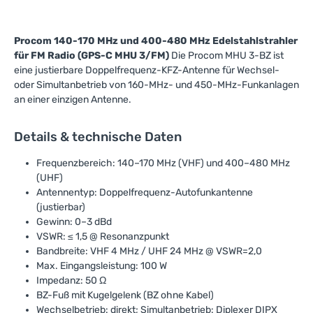
Procom 140-170 MHz und 400-480 MHz Edelstahlstrahler
für FM Radio (GPS-C MHU 3/FM)
Die Procom MHU 3-BZ ist
eine justierbare Doppelfrequenz-KFZ-Antenne für Wechsel-
oder Simultanbetrieb von 160-MHz- und 450-MHz-Funkanlagen
an einer einzigen Antenne.
Details & technische Daten
Frequenzbereich: 140–170 MHz (VHF) und 400–480 MHz
(UHF)
Antennentyp: Doppelfrequenz-Autofunkantenne
(justierbar)
Gewinn: 0–3 dBd
VSWR: ≤ 1,5 @ Resonanzpunkt
Bandbreite: VHF 4 MHz / UHF 24 MHz @ VSWR=2,0
Max. Eingangsleistung: 100 W
Impedanz: 50 Ω
BZ-Fuß mit Kugelgelenk (BZ ohne Kabel)
Wechselbetrieb: direkt; Simultanbetrieb: Diplexer DIPX