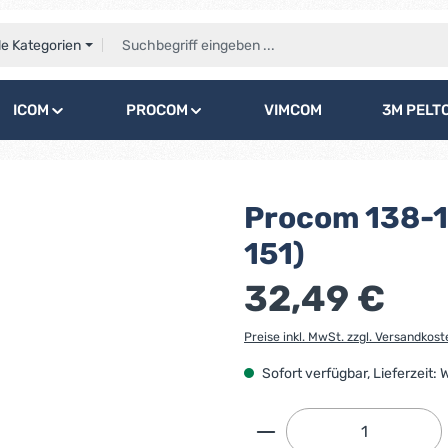
le Kategorien
ICOM
PROCOM
VIMCOM
3M PELT
Procom 138-1
151)
32,49 €
Preise inkl. MwSt. zzgl. Versandkost
Sofort verfügbar, Lieferzeit:
Produkt Anzahl: G