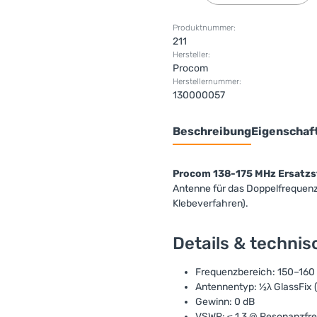
Produktnummer:
211
Hersteller:
Procom
Herstellernummer:
130000057
Beschreibung
Eigenschaf
Procom 138-175 MHz Ersatzst
Antenne für das Doppelfrequen
Klebeverfahren).
Details & techni
Frequenzbereich: 150–160
Antennentyp: ½λ GlassFix 
Gewinn: 0 dB
VSWR: ≤ 1,3 @ Resonanzfr