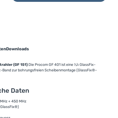
ten
Downloads
rahler (GF 151)
Die Procom GF 401 ist eine ½λ GlassFix-
z-Band zur bohrungsfreien Scheibenmontage (GlassFix®-
sche Daten
 MHz + 450 MHz
(GlassFix®)
equenz