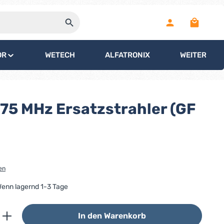
Warenko
OR
WETECH
ALFATRONIX
WEITERE
75 MHz Ersatzstrahler (GF
en
 Wenn lagernd 1-3 Tage
ib den gewünschten Wert ein oder benutz
In den Warenkorb