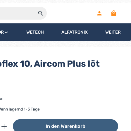
Warenko
OR
WETECH
ALFATRONIX
WEITERE
lex 10, Aircom Plus löt
en
 Wenn lagernd 1-3 Tage
ib den gewünschten Wert ein oder benutz
In den Warenkorb