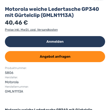
Motorola weiche Ledertasche GP340
mit Gürtelclip (GMLN1113A)
40,46 €
Preise inkl. MwSt. zzgl. Versandkosten
Anmelden
Angebot anfragen
Produktnummer:
5806
Hersteller:
Motorola
Herstellernummer:
GMLN1113A
Motorola weiche Ledertasche GP340 mit Gürtelclip