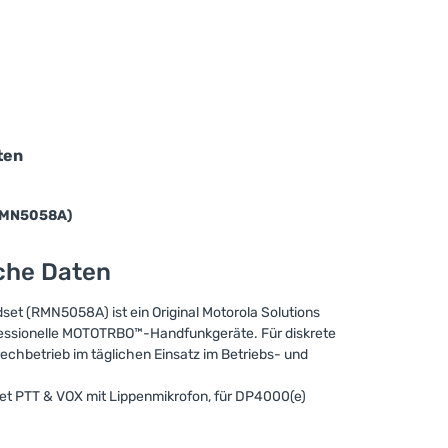
ten
(RMN5058A)
sche Daten
set (RMN5058A) ist ein Original Motorola Solutions
essionelle MOTOTRBO™-Handfunkgeräte. Für diskrete
chbetrieb im täglichen Einsatz im Betriebs- und
t PTT & VOX mit Lippenmikrofon, für DP4000(e)