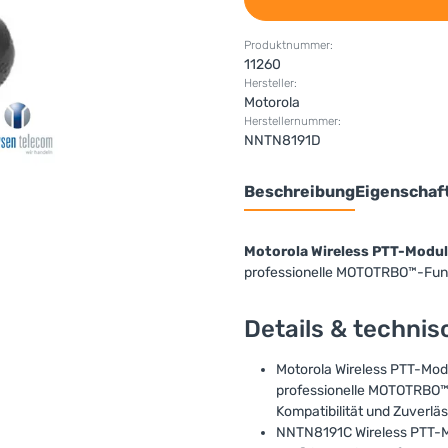
Produktnummer:
11260
Hersteller:
Motorola
Herstellernummer:
NNTN8191D
Beschreibung
Eigenschaf
Motorola Wireless PTT-Modu
professionelle MOTOTRBO™-Fun
Details & techni
Motorola Wireless PTT-Modu
professionelle MOTOTRBO™
Kompatibilität und Zuverlä
NNTN8191C Wireless PTT-