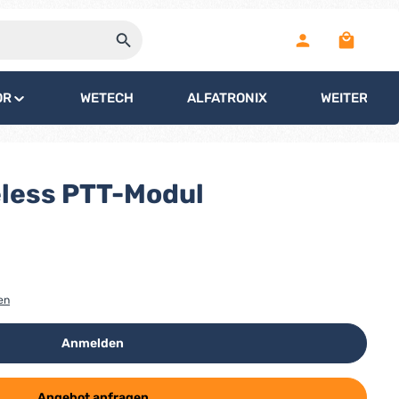
Warenko
OR
WETECH
ALFATRONIX
WEITERE
eless PTT-Modul
en
Anmelden
Angebot anfragen