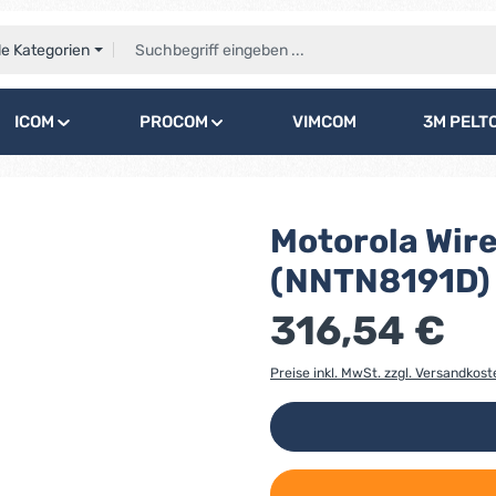
le Kategorien
ICOM
PROCOM
VIMCOM
3M PELT
Motorola Wir
(NNTN8191D)
316,54 €
Preise inkl. MwSt. zzgl. Versandkost