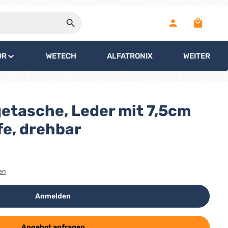
Warenko
OR
WETECH
ALFATRONIX
WEITERE
etasche, Leder mit 7,5cm
fe, drehbar
en
Anmelden
Angebot anfragen