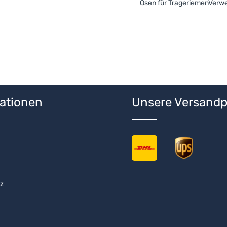
Ösen für TrageriemenVerw
ationen
Unsere Versandp
z