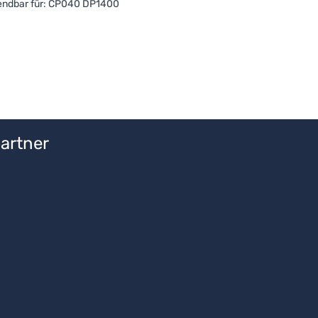
endbar für: CP040 DP1400
artner