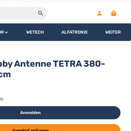
Warenko
OR
WETECH
ALFATRONIX
WEITERE
bby Antenne TETRA 380-
 cm
en
Anmelden
Angebot anfragen