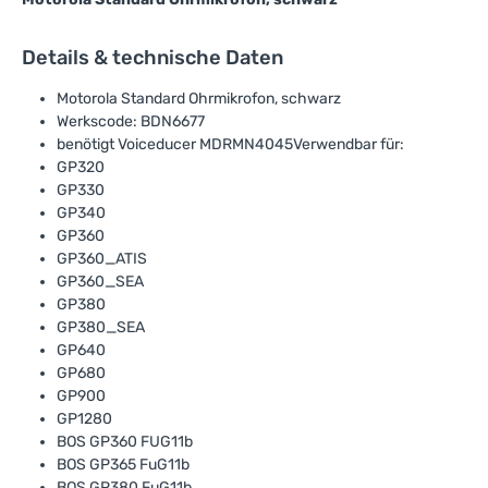
Details & technische Daten
Motorola Standard Ohrmikrofon, schwarz
Werkscode: BDN6677
benötigt Voiceducer MDRMN4045Verwendbar für:
GP320
GP330
GP340
GP360
GP360_ATIS
GP360_SEA
GP380
GP380_SEA
GP640
GP680
GP900
GP1280
BOS GP360 FUG11b
BOS GP365 FuG11b
BOS GP380 FuG11b