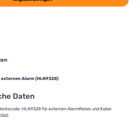
ten
r externen Alarm (HLN9328)
sche Daten
 Werkscode: HLN9328 für externen AlarmRelais und Kabel
M360