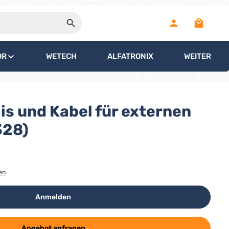
Warenko
OR
WETECH
ALFATRONIX
WEITERE
is und Kabel für externen
328)
en
Anmelden
Angebot anfragen