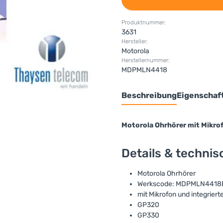
Produktnummer:
3631
Hersteller:
Motorola
Herstellernummer:
MDPMLN4418
Beschreibung
Eigenschaf
Motorola Ohrhörer mit Mikro
Details & techni
Motorola Ohrhörer
Werkscode: MDPMLN4418
mit Mikrofon und integrier
GP320
GP330