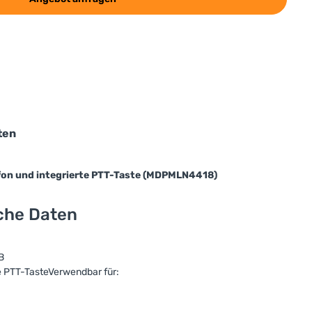
ten
fon und integrierte PTT-Taste (MDPMLN4418)
sche Daten
B
te PTT-TasteVerwendbar für: