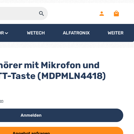
Warenko
OR
WETECH
ALFATRONIX
WEITERE
hörer mit Mikrofon und
PTT-Taste (MDPMLN4418)
en
Anmelden
Angebot anfragen