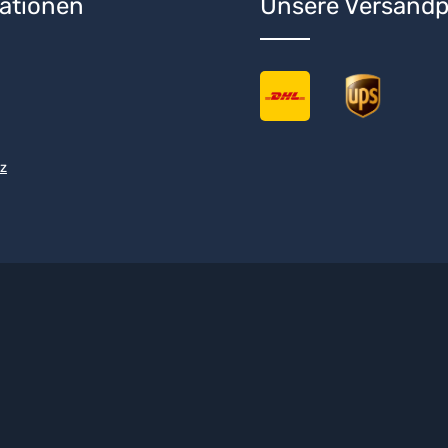
ationen
Unsere Versandp
z