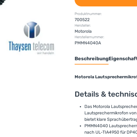
Produktnummer:
700522
Hersteller:
Motorola
Herstellernummer:
PMMN4040A
Beschreibung
Eigenschaf
Motorola Lautsprechermikr
Details & techni
Das Motorola Lautsprecher
Lautsprechermikrofon von M
bietet klare Sprachübertra
PMMN4040 Lautsprechermik
nach UL-TIA4950 für DP4