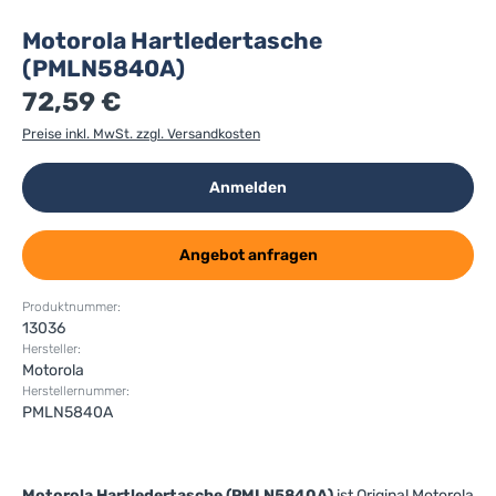
Motorola Hartledertasche
(PMLN5840A)
72,59 €
Preise inkl. MwSt. zzgl. Versandkosten
Anmelden
Angebot anfragen
Produktnummer:
13036
Hersteller:
Motorola
Herstellernummer:
PMLN5840A
Motorola Hartledertasche (PMLN5840A)
ist Original Motorola