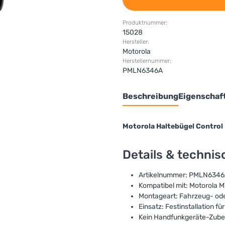
Produktnummer:
15028
Hersteller:
Motorola
Herstellernummer:
PMLN6346A
Beschreibung
Eigenschaf
Motorola Haltebügel Contr
Details & techni
Artikelnummer: PMLN634
Kompatibel mit: Motorola
Montageart: Fahrzeug- o
Einsatz: Festinstallation f
Kein Handfunkgeräte-Zub