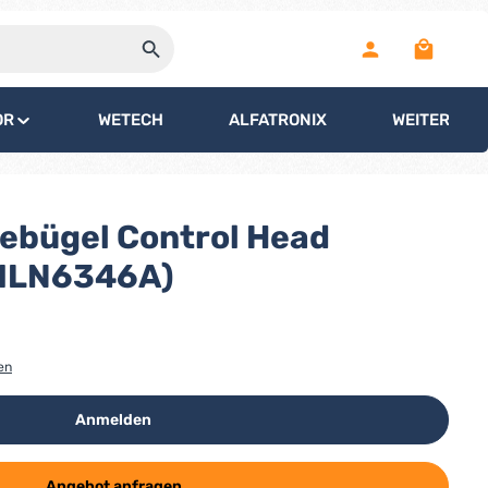
Warenko
OR
WETECH
ALFATRONIX
WEITERE
tebügel Control Head
MLN6346A)
en
Anmelden
Angebot anfragen