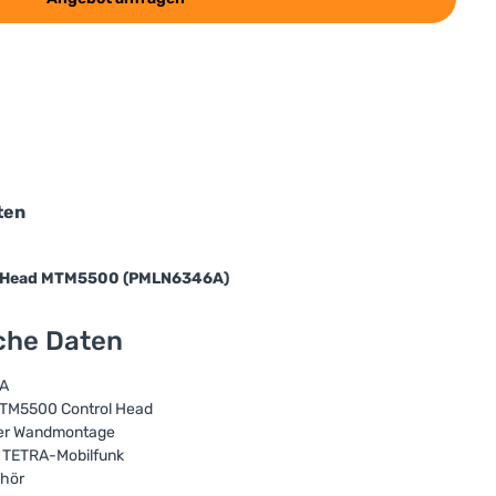
ten
ol Head MTM5500 (PMLN6346A)
sche Daten
6A
 MTM5500 Control Head
der Wandmontage
ür TETRA-Mobilfunk
ehör