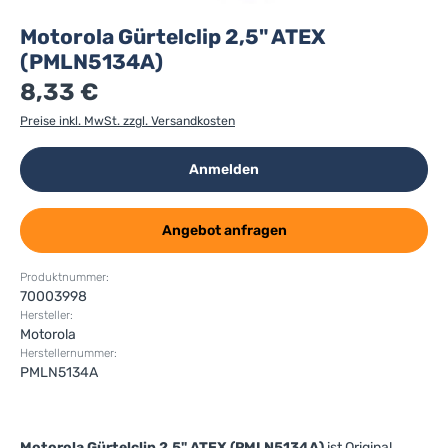
Motorola Gürtelclip 2,5" ATEX
(PMLN5134A)
8,33 €
Preise inkl. MwSt. zzgl. Versandkosten
Anmelden
Angebot anfragen
Produktnummer:
70003998
Hersteller:
Motorola
Herstellernummer:
PMLN5134A
Motorola Gürtelclip 2,5" ATEX (PMLN5134A)
ist Original