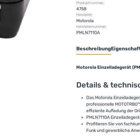
Produktnummer:
4758
Hersteller:
Motorola
Herstellernummer:
PMLN7110A
Beschreibung
Eigenschaf
Motorola Einzelladegerät (P
Details & techni
Das Motorola Einzelladeger
professionelle MOTOTRBO™
effiziente Aufladung der Or
PMLN7110A Einzelladegerät 
Profitieren Sie von fachku
Funk und gewerbliche Anwe