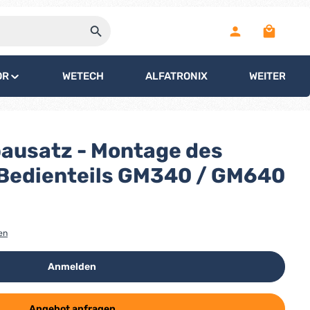
Warenko
OR
WETECH
ALFATRONIX
WEITERE
bausatz - Montage des
Bedienteils GM340 / GM640
en
Anmelden
Angebot anfragen