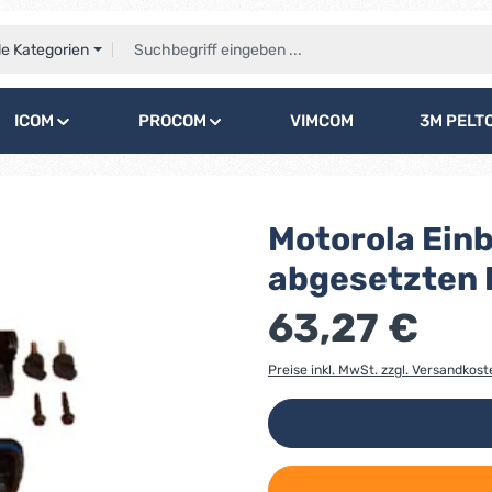
le Kategorien
ICOM
PROCOM
VIMCOM
3M PELT
Motorola Ein
abgesetzten 
63,27 €
Preise inkl. MwSt. zzgl. Versandkost