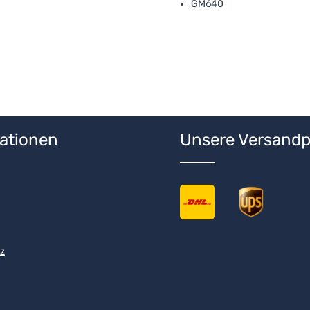
GM640
ationen
Unsere Versandp
z