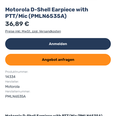
Motorola D-Shell Earpiece with
PTT/Mic (PMLN6535A)
36,89 €
Preise inkl. MwSt. zzgl. Versandkosten
Anmelden
Angebot anfragen
Produktnummer:
14334
Hersteller:
Motorola
Herstellernummer:
PMLN6535A
Motorola D-Shell Earpiece with PTT/Mic (PMLN6535A)