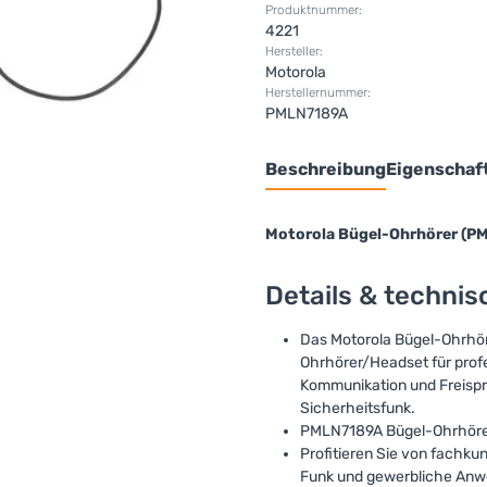
Produktnummer:
4221
Hersteller:
Motorola
Herstellernummer:
PMLN7189A
Beschreibung
Eigenschaf
Motorola Bügel-Ohrhörer (P
Details & techni
Das Motorola Bügel-Ohrhöre
Ohrhörer/Headset für prof
Kommunikation und Freispre
Sicherheitsfunk.
PMLN7189A Bügel-Ohrhörer
Profitieren Sie von fachku
Funk und gewerbliche Anwe