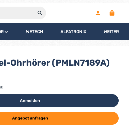
Warenko
OR
WETECH
ALFATRONIX
WEITERE
el-Ohrhörer (PMLN7189A)
en
Anmelden
Angebot anfragen