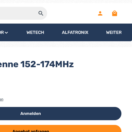
Warenko
OR
WETECH
ALFATRONIX
WEITERE
enne 152-174MHz
en
Anmelden
Angebot anfragen