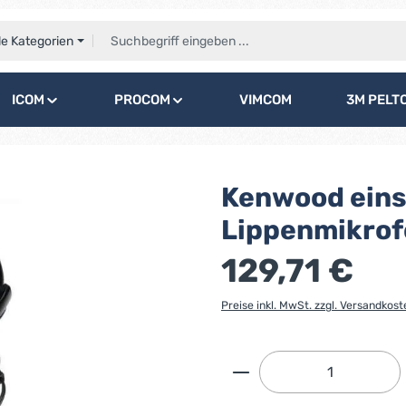
le Kategorien
ICOM
PROCOM
VIMCOM
3M PELT
Kenwood eins
Lippenmikrof
129,71 €
Preise inkl. MwSt. zzgl. Versandkost
Produkt Anzahl: G