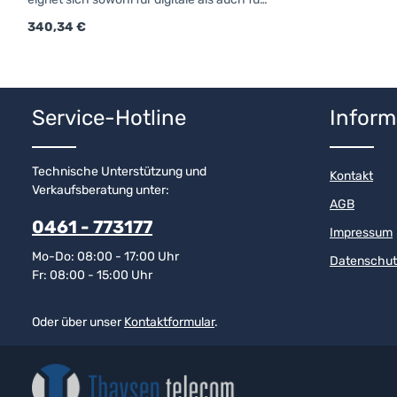
analoge Kommunikation auf Basis des
Regulärer Preis:
340,34 €
Freenet-Funkstandards.Details &
technische Datendigital TDMA 2-Slot und
analog mit 12,5 kHz Bandbreitekonform
Produkt Anzahl: Gib den gewünschten
nach den ETSI DMR Standard TS 102 361-
1, -2 , -3Arbeitet im DMR-Digital- und FM-
Analog-ModusSprachansage
Service-Hotline
Inform
FunktionFrequenzbereich 149 MHz
Freenet1x NX-1200DFN1x Akku Li-Ion
2000mAh1x Ladegerät KSC-35SE1x
Technische Unterstützung und
Antenne KRA-26M1x
Kontakt
Verkaufsberatung unter:
GürtelclipAbdeckungen1x Handbuch
AGB
0461 - 773177
Impressum
Mo-Do: 08:00 - 17:00 Uhr
Datenschut
Fr: 08:00 - 15:00 Uhr
Oder über unser
Kontaktformular
.