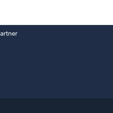
n um die Anzahl zu erhöhen oder zu redu
artner