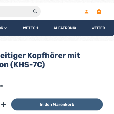
Warenko
OR
WETECH
ALFATRONIX
WEITERE
eitiger Kopfhörer mit
on (KHS-7C)
en
ib den gewünschten Wert ein oder benutz
In den Warenkorb