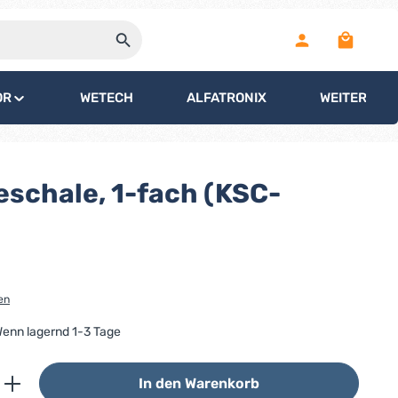
Warenko
OR
WETECH
ALFATRONIX
WEITERE
schale, 1-fach (KSC-
en
 Wenn lagernd 1-3 Tage
ib den gewünschten Wert ein oder benutz
In den Warenkorb