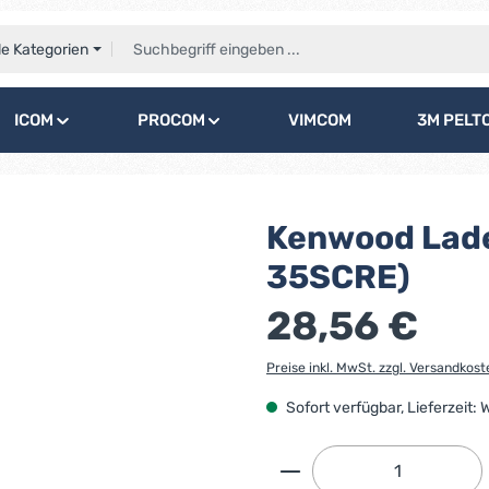
le Kategorien
ICOM
PROCOM
VIMCOM
3M PELT
Kenwood Lade
35SCRE)
28,56 €
Preise inkl. MwSt. zzgl. Versandkost
Sofort verfügbar, Lieferzeit:
Produkt Anzahl: G