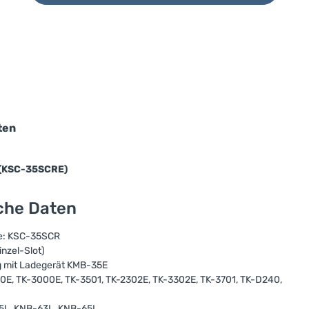
ten
 (KSC-35SCRE)
sche Daten
de: KSC-35SCR
nzel-Slot)
g mit Ladegerät KMB-35E
0E, TK-3000E, TK-3501, TK-2302E, TK-3302E, TK-3701, TK-D240,
45L, KNB-63L, KNB-65L