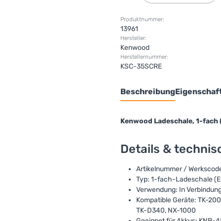
Produktnummer:
13961
Hersteller:
Kenwood
Herstellernummer:
KSC-35SCRE
Beschreibung
Eigenschaf
Kenwood Ladeschale, 1-fach
Details & techni
Artikelnummer / Werksco
Typ: 1-fach-Ladeschale (Ei
Verwendung: In Verbindun
Kompatible Geräte: TK-200
TK-D340, NX-1000
Geeignet für Akkus: KNB-