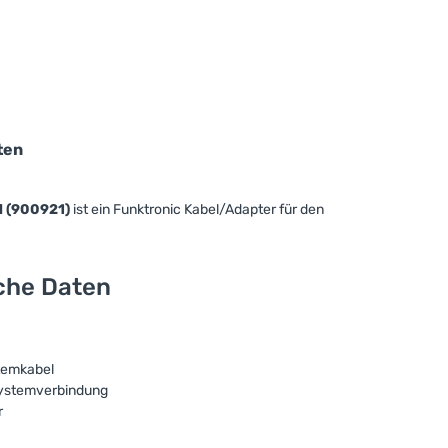
ten
l (900921)
ist ein Funktronic Kabel/Adapter für den
sche Daten
temkabel
Systemverbindung
r