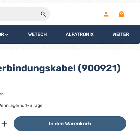
Warenko
OR
WETECH
ALFATRONIX
WEITERE
erbindungskabel (900921)
en
 Wenn lagernd 1-3 Tage
ib den gewünschten Wert ein oder benutz
In den Warenkorb