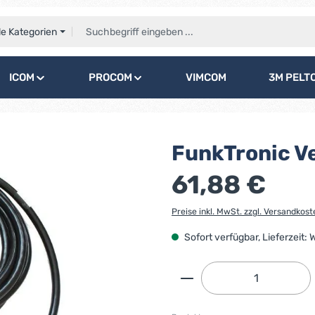
le Kategorien
ICOM
PROCOM
VIMCOM
3M PELT
FunkTronic V
61,88 €
Preise inkl. MwSt. zzgl. Versandkost
Sofort verfügbar, Lieferzeit:
Produkt Anzahl: G