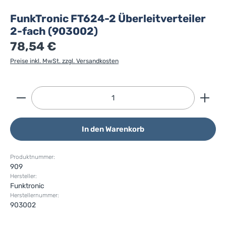
FunkTronic FT624-2 Überleitverteiler
2-fach (903002)
78,54 €
Preise inkl. MwSt. zzgl. Versandkosten
Produkt Anzahl: Gib den gewünschten Wert ein ode
In den Warenkorb
Produktnummer:
909
Hersteller:
Funktronic
Herstellernummer:
903002