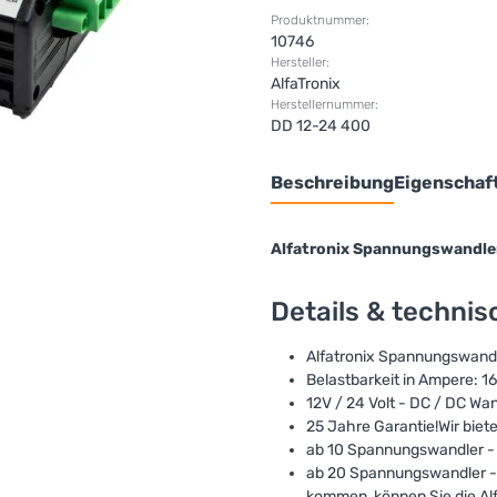
Produktnummer:
10746
Hersteller:
AlfaTronix
Herstellernummer:
DD 12-24 400
Beschreibung
Eigenschaf
Alfatronix Spannungswandle
Details & techni
Alfatronix Spannungswand
Belastbarkeit in Ampere: 1
12V / 24 Volt - DC / DC Wa
25 Jahre Garantie!Wir biet
ab 10 Spannungswandler -
ab 20 Spannungswandler - 
kommen, können Sie die Al