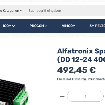
le Kategorien
ICOM
PROCOM
VIMCOM
3M PELT
Alfatronix S
(DD 12-24 40
492,45 €
Preise inkl. MwSt. zzgl. Versandkost
Produkt Anzahl: G