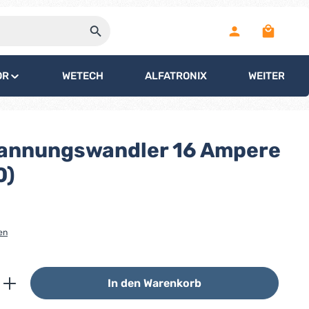
Warenko
OR
WETECH
ALFATRONIX
WEITERE
pannungswandler 16 Ampere
0)
en
ib den gewünschten Wert ein oder benutz
In den Warenkorb