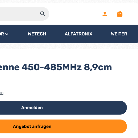
Warenko
OR
WETECH
ALFATRONIX
WEITERE
enne 450-485MHz 8,9cm
en
Anmelden
Angebot anfragen