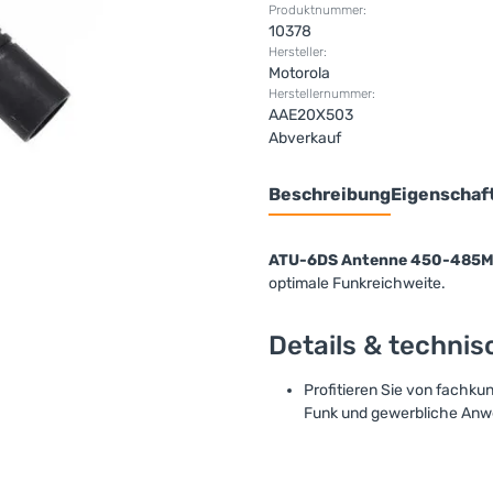
Produktnummer:
10378
Hersteller:
Motorola
Herstellernummer:
AAE20X503
Abverkauf
Beschreibung
Eigenschaf
ATU-6DS Antenne 450-485M
optimale Funkreichweite.
Details & techni
Profitieren Sie von fachku
Funk und gewerbliche Anwe