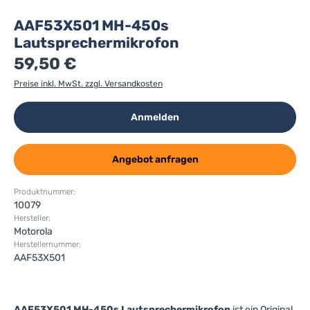
AAF53X501 MH-450s
Lautsprechermikrofon
59,50 €
Preise inkl. MwSt. zzgl. Versandkosten
Anmelden
Angebot anfragen
Produktnummer:
10079
Hersteller:
Motorola
Herstellernummer:
AAF53X501
AAF53X501 MH-450s Lautsprechermikrofon
ist ein Original