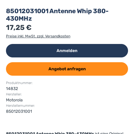
85012031001 Antenne Whip 380-
430MHz
17,25 €
Preise inkl. MwSt. zzgl. Versandkosten
Anmelden
Angebot anfragen
Produktnummer:
14832
Hersteller:
Motorola
Herstellernummer:
85012031001
85012031001 Antenne Whip 380-430MHz
ist eine Original