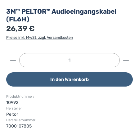
3M™ PELTOR™ Audioeingangskabel
(FL6H)
26,39 €
Preise inkl. MwSt. zzgl. Versandkosten
Produkt Anzahl: Gib den gewünschten Wert ein ode
In den Warenkorb
Produktnummer:
10992
Hersteller:
Peltor
Herstellernummer:
7000107805